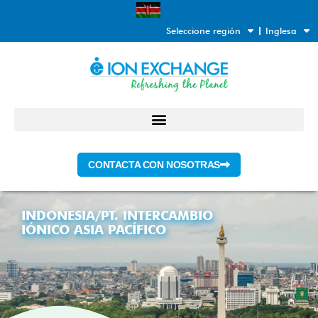
Ir
al
Seleccione región
Inglesa
contenido
CONTACTA CON NOSOTRAS
INDONESIA/PT. INTERCAMBIO
IÓNICO ASIA PACÍFICO